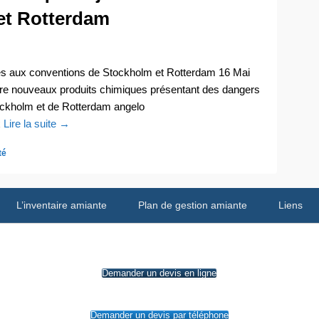
et Rotterdam
és aux conventions de Stockholm et Rotterdam 16 Mai
tre nouveaux produits chimiques présentant des dangers
tockholm et de Rotterdam angelo
x
Lire la suite →
té
L’inventaire amiante
Plan de gestion amiante
Liens
Demander un devis en ligne
Demander un devis par téléphone