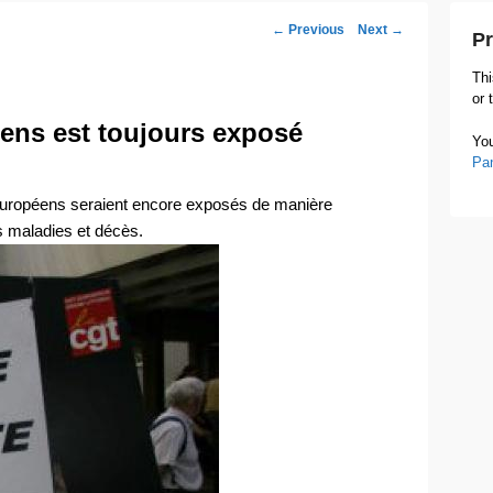
Post
←
Previous
Next
→
Pr
navigation
Thi
or 
éens est toujours exposé
You
Pa
d’Européens seraient encore exposés de manière
s maladies et décès.