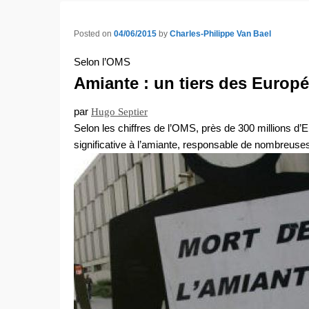
content
content
Posted on
04/06/2015
by
Charles-Philippe Van Bael
Selon l’OMS
Amiante : un tiers des Europ
par
Hugo Septier
Selon les chiffres de l’OMS, près de 300 millions 
significative à l’amiante, responsable de nombreuse